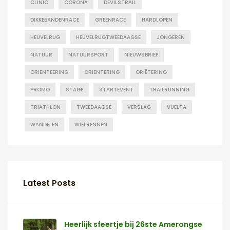
CLINIC
CORONA
DEVILSTRAIL
DIKKEBANDENRACE
GREENRACE
HARDLOPEN
HEUVELRUG
HEUVELRUGTWEEDAAGSE
JONGEREN
NATUUR
NATUURSPORT
NIEUWSBRIEF
ORIENTEERING
ORIENTERING
ORIËTERING
PROMO
STAGE
STARTEVENT
TRAILRUNNING
TRIATHLON
TWEEDAAGSE
VERSLAG
VUELTA
WANDELEN
WIELRENNEN
Latest Posts
Heerlijk sfeertje bij 26ste Amerongse