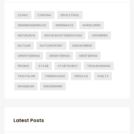
CLINIC
CORONA
DEVILSTRAIL
DIKKEBANDENRACE
GREENRACE
HARDLOPEN
HEUVELRUG
HEUVELRUGTWEEDAAGSE
JONGEREN
NATUUR
NATUURSPORT
NIEUWSBRIEF
ORIENTEERING
ORIENTERING
ORIËTERING
PROMO
STAGE
STARTEVENT
TRAILRUNNING
TRIATHLON
TWEEDAAGSE
VERSLAG
VUELTA
WANDELEN
WIELRENNEN
Latest Posts