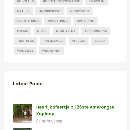
HEUVELRUG
HEUVELRUGTWEEDAAGSE
JONGEREN
NATUUR
NATUURSPORT
NIEUWSBRIEF
ORIENTEERING
ORIENTERING
ORIËTERING
PROMO
STAGE
STARTEVENT
TRAILRUNNING
TRIATHLON
TWEEDAAGSE
VERSLAG
VUELTA
WANDELEN
WIELRENNEN
Latest Posts
Heerlijk sfeertje bij 26ste Amerongse
Koploop
20/04/2026