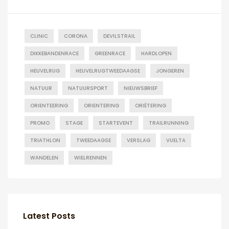
CLINIC
CORONA
DEVILSTRAIL
DIKKEBANDENRACE
GREENRACE
HARDLOPEN
HEUVELRUG
HEUVELRUGTWEEDAAGSE
JONGEREN
NATUUR
NATUURSPORT
NIEUWSBRIEF
ORIENTEERING
ORIENTERING
ORIËTERING
PROMO
STAGE
STARTEVENT
TRAILRUNNING
TRIATHLON
TWEEDAAGSE
VERSLAG
VUELTA
WANDELEN
WIELRENNEN
Latest Posts