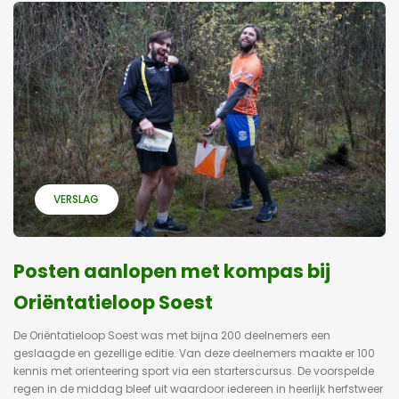
VERSLAG
Posten aanlopen met kompas bij
Oriëntatieloop Soest
De Oriëntatieloop Soest was met bijna 200 deelnemers een
geslaagde en gezellige editie. Van deze deelnemers maakte er 100
kennis met orienteering sport via een starterscursus. De voorspelde
regen in de middag bleef uit waardoor iedereen in heerlijk herfstweer