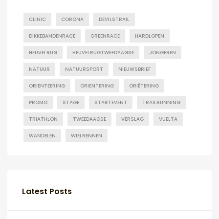
CLINIC
CORONA
DEVILSTRAIL
DIKKEBANDENRACE
GREENRACE
HARDLOPEN
HEUVELRUG
HEUVELRUGTWEEDAAGSE
JONGEREN
NATUUR
NATUURSPORT
NIEUWSBRIEF
ORIENTEERING
ORIENTERING
ORIËTERING
PROMO
STAGE
STARTEVENT
TRAILRUNNING
TRIATHLON
TWEEDAAGSE
VERSLAG
VUELTA
WANDELEN
WIELRENNEN
Latest Posts