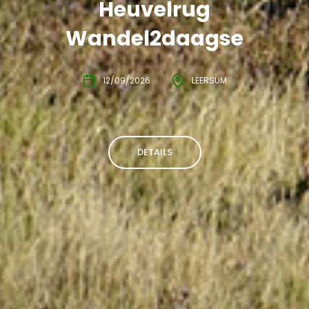
Heuvelrug
Wandel2daagse
12/09/2026
LEERSUM
DETAILS