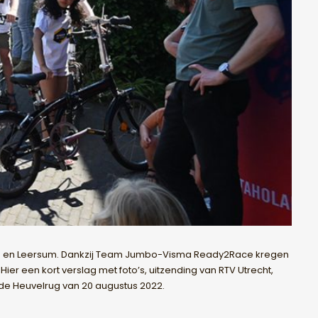
oorn en Leersum. Dankzij Team Jumbo-Visma Ready2Race kregen
ier een kort verslag met foto’s, uitzending van RTV Utrecht,
 de Heuvelrug van 20 augustus 2022.