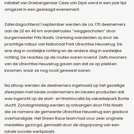
initiatief van Driebergenaar Cees van Dijck werd in een jaar tijd
omgezet in een geslaagd evenement.
Zaterdagochtend 1 september werden de ca. 170 deelnemers
aan de 20 en 40 km wandelroutes ‘’weggeschoten” door
burgemeester Frits Naafs. Urenlang wandelden zij door de
prachtige natuur van Nationaal Park Utrechtse Heuvelrug. De
ene dag in oostelijke richting en de andere dag in westelijke
richting. De reacties op de routes waren lovend. Zelfs inwoners
van de Utrechtse Heuvelrug gaven aan dat ze op plekken
kwamen, waar ze nog nooit geweest waren.
Na afloop werden de deelnemers ingehaald op het gezellige
sfeerplein met lokale ondernemers en lokalen producten dat
was ingericht op de start- en finishlocatie bij vakantiepark Bonte
vlucht. Zondagmiddag werden zij ontvangen door Frits Naafs
die ze namens de gemeente Utrechtse Heuvelrug een gladiool
overhandigde. Het Green Race team had voor zeer originele
medailles gezorgd, gemaakt door de dagopvang van een
lokale sociale werkplaats.