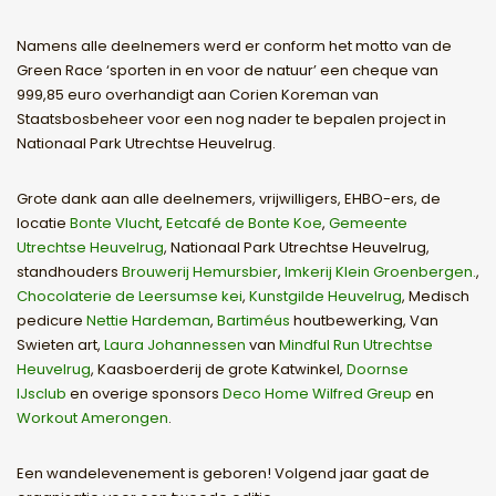
Namens alle deelnemers werd er conform het motto van de
Green Race ‘sporten in en voor de natuur’ een cheque van
999,85 euro overhandigt aan Corien Koreman van
Staatsbosbeheer voor een nog nader te bepalen project in
Nationaal Park Utrechtse Heuvelrug.
Grote dank aan alle deelnemers, vrijwilligers, EHBO-ers, de
locatie
Bonte Vlucht
,
Eetcafé de Bonte Koe
,
Gemeente
Utrechtse Heuvelrug
, Nationaal Park Utrechtse Heuvelrug,
standhouders
Brouwerij Hemursbier
,
Imkerij Klein Groenbergen.
,
Chocolaterie de Leersumse kei
,
Kunstgilde Heuvelrug
, Medisch
pedicure
Nettie Hardeman
,
Bartiméus
houtbewerking, Van
Swieten art,
Laura Johannessen
van
Mindful Run Utrechtse
Heuvelrug
, Kaasboerderij de grote Katwinkel,
Doornse
IJsclub
en overige sponsors
Deco Home Wilfred Greup
en
Workout Amerongen
.
Een wandelevenement is geboren! Volgend jaar gaat de